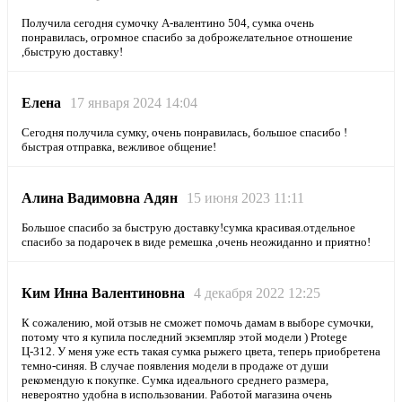
Получила сегодня сумочку А-валентино 504, сумка очень
понравилась, огромное спасибо за доброжелательное отношение
,быструю доставку!
Елена
17 января 2024 14:04
Сегодня получила сумку, очень понравилась, большое спасибо !
быстрая отправка, вежливое общение!
Алина Вадимовна Адян
15 июня 2023 11:11
Большое спасибо за быструю доставку!сумка красивая.отдельное
спасибо за подарочек в виде ремешка ,очень неожиданно и приятно!
Ким Инна Валентиновна
4 декабря 2022 12:25
К сожалению, мой отзыв не сможет помочь дамам в выборе сумочки,
потому что я купила последний экземпляр этой модели ) Protege
Ц-312. У меня уже есть такая сумка рыжего цвета, теперь приобретена
темно-синяя. В случае появления модели в продаже от души
рекомендую к покупке. Сумка идеального среднего размера,
невероятно удобна в использовании. Работой магазина очень