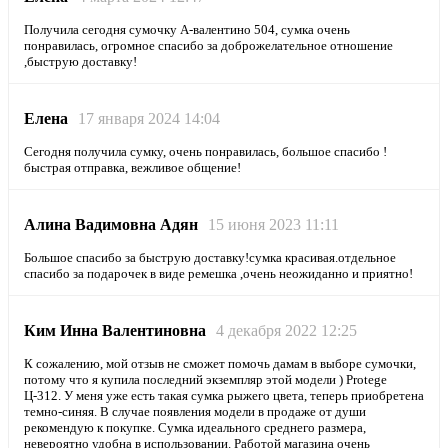
Получила сегодня сумочку А-валентино 504, сумка очень
понравилась, огромное спасибо за доброжелательное отношение
,быструю доставку!
Елена
17 января 2024 14:04
Сегодня получила сумку, очень понравилась, большое спасибо !
быстрая отправка, вежливое общение!
Алина Вадимовна Адян
15 июня 2023 11:11
Большое спасибо за быструю доставку!сумка красивая.отдельное
спасибо за подарочек в виде ремешка ,очень неожиданно и приятно!
Ким Инна Валентиновна
4 декабря 2022 12:25
К сожалению, мой отзыв не сможет помочь дамам в выборе сумочки,
потому что я купила последний экземпляр этой модели ) Protege
Ц-312. У меня уже есть такая сумка рыжего цвета, теперь приобретена
темно-синяя. В случае появления модели в продаже от души
рекомендую к покупке. Сумка идеального среднего размера,
невероятно удобна в использовании. Работой магазина очень