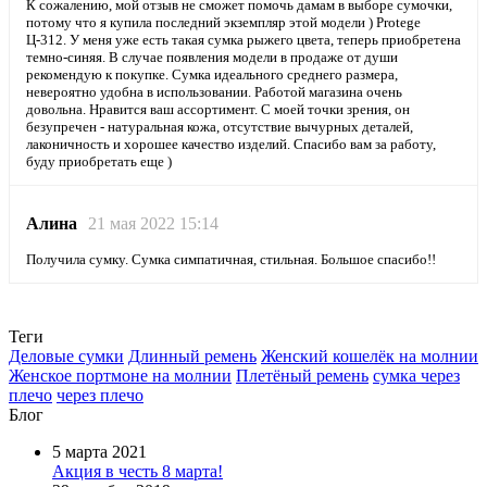
К сожалению, мой отзыв не сможет помочь дамам в выборе сумочки,
потому что я купила последний экземпляр этой модели ) Protege
Ц-312. У меня уже есть такая сумка рыжего цвета, теперь приобретена
темно-синяя. В случае появления модели в продаже от души
рекомендую к покупке. Сумка идеального среднего размера,
невероятно удобна в использовании. Работой магазина очень
довольна. Нравится ваш ассортимент. С моей точки зрения, он
безупречен - натуральная кожа, отсутствие вычурных деталей,
лаконичность и хорошее качество изделий. Спасибо вам за работу,
буду приобретать еще )
Алина
21 мая 2022 15:14
Получила сумку. Сумка симпатичная, стильная. Большое спасибо!!
Теги
Деловые сумки
Длинный ремень
Женский кошелёк на молнии
Женское портмоне на молнии
Плетёный ремень
сумка через
плечо
через плечо
Блог
5 марта 2021
Акция в честь 8 марта!