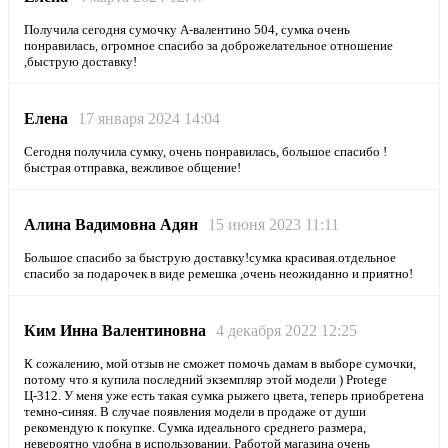
Получила сегодня сумочку А-валентино 504, сумка очень
понравилась, огромное спасибо за доброжелательное отношение
,быструю доставку!
Елена
17 января 2024 14:04
Сегодня получила сумку, очень понравилась, большое спасибо !
быстрая отправка, вежливое общение!
Алина Вадимовна Адян
15 июня 2023 11:11
Большое спасибо за быструю доставку!сумка красивая.отдельное
спасибо за подарочек в виде ремешка ,очень неожиданно и приятно!
Ким Инна Валентиновна
4 декабря 2022 12:25
К сожалению, мой отзыв не сможет помочь дамам в выборе сумочки,
потому что я купила последний экземпляр этой модели ) Protege
Ц-312. У меня уже есть такая сумка рыжего цвета, теперь приобретена
темно-синяя. В случае появления модели в продаже от души
рекомендую к покупке. Сумка идеального среднего размера,
невероятно удобна в использовании. Работой магазина очень