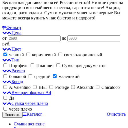
Бесплатная доставка по всей России почтой! Низкие цены на
продукцию высочайшего качества, гарантия не все! Акции,
скидки, распродажи. Сумки мужские маленькие черные
Вы
можете всегда купить у нас быстро и недорого!
Фильтр
Цена
от
до
руб.
Цвет
черный
коричневый
светло-коричневый
Тип
Портфель
Планшет
Сумка для документов
Размер
большой
средний
маленький
Бренд
A.Valentino
BB1
Protege
Alexandr
Chicaloco
Вмещает формат А4
Да
Сумка через плечо
через плечо
Каталог
Очистить
Сумки женские