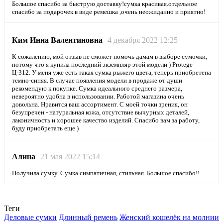
Большое спасибо за быструю доставку!сумка красивая.отдельное
спасибо за подарочек в виде ремешка ,очень неожиданно и приятно!
Ким Инна Валентиновна
4 декабря 2022 12:25
К сожалению, мой отзыв не сможет помочь дамам в выборе сумочки,
потому что я купила последний экземпляр этой модели ) Protege
Ц-312. У меня уже есть такая сумка рыжего цвета, теперь приобретена
темно-синяя. В случае появления модели в продаже от души
рекомендую к покупке. Сумка идеального среднего размера,
невероятно удобна в использовании. Работой магазина очень
довольна. Нравится ваш ассортимент. С моей точки зрения, он
безупречен - натуральная кожа, отсутствие вычурных деталей,
лаконичность и хорошее качество изделий. Спасибо вам за работу,
буду приобретать еще )
Алина
21 мая 2022 15:14
Получила сумку. Сумка симпатичная, стильная. Большое спасибо!!
Теги
Деловые сумки
Длинный ремень
Женский кошелёк на молнии