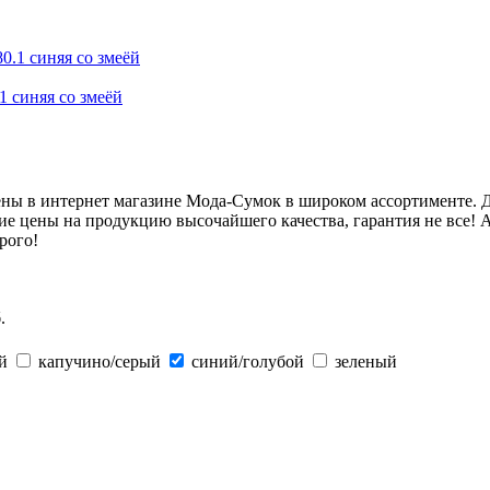
1 синяя со змеёй
ны в интернет магазине Мода-Сумок в широком ассортименте. Д
ие цены на продукцию высочайшего качества, гарантия не все! 
рого!
.
ый
капучино/серый
синий/голубой
зеленый