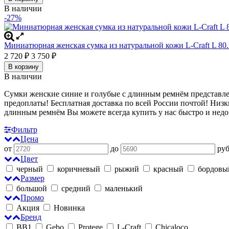
В наличии
-27%
Миниатюрная женская сумка из натуральной кожи L-Craft L 80.
2 720
3 750
₽
₽
В корзину
В наличии
Сумки женские синие и голубые с длинным ремнём представле
предоплаты!
Бесплатная доставка по всей России почтой! Низк
длинным ремнём
Вы можете всегда купить у нас быстро и недо
Фильтр
Цена
от
до
руб
Цвет
черный
коричневый
рыжий
красный
бордов
Размер
большой
средний
маленький
Промо
Акция
Новинка
Бренд
BB1
Gebo
Protege
L-Craft
Chicaloco