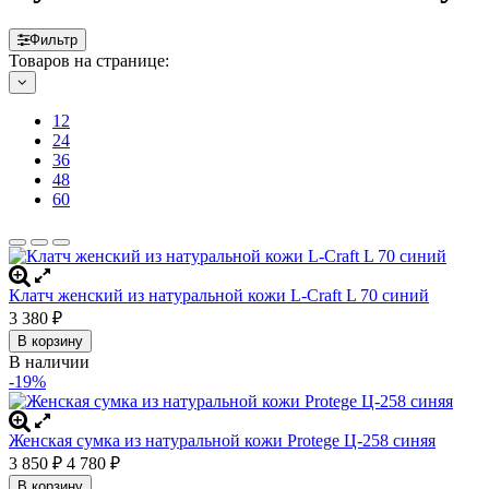
Фильтр
Товаров на странице:
12
24
36
48
60
Клатч женский из натуральной кожи L-Craft L 70 синий
3 380
₽
В корзину
В наличии
-19%
Женская сумка из натуральной кожи Protege Ц-258 синяя
3 850
4 780
₽
₽
В корзину