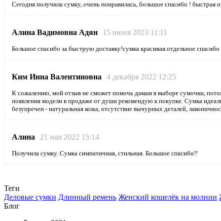
Сегодня получила сумку, очень понравилась, большое спасибо ! быстрая 
Алина Вадимовна Адян
15 июня 2023 11:11
Большое спасибо за быструю доставку!сумка красивая.отдельное спасибо 
Ким Инна Валентиновна
4 декабря 2022 12:25
К сожалению, мой отзыв не сможет помочь дамам в выборе сумочки, потому
появления модели в продаже от души рекомендую к покупке. Сумка идеальн
безупречен - натуральная кожа, отсутствие вычурных деталей, лаконичнос
Алина
21 мая 2022 15:14
Получила сумку. Сумка симпатичная, стильная. Большое спасибо!!
Теги
Деловые сумки
Длинный ремень
Женский кошелёк на молнии
Блог