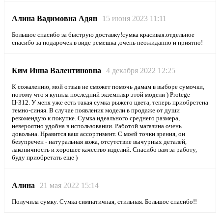
Алина Вадимовна Адян
15 июня 2023 11:11
Большое спасибо за быструю доставку!сумка красивая.отдельное
спасибо за подарочек в виде ремешка ,очень неожиданно и приятно!
Ким Инна Валентиновна
4 декабря 2022 12:25
К сожалению, мой отзыв не сможет помочь дамам в выборе сумочки,
потому что я купила последний экземпляр этой модели ) Protege
Ц-312. У меня уже есть такая сумка рыжего цвета, теперь приобретена
темно-синяя. В случае появления модели в продаже от души
рекомендую к покупке. Сумка идеального среднего размера,
невероятно удобна в использовании. Работой магазина очень
довольна. Нравится ваш ассортимент. С моей точки зрения, он
безупречен - натуральная кожа, отсутствие вычурных деталей,
лаконичность и хорошее качество изделий. Спасибо вам за работу,
буду приобретать еще )
Алина
21 мая 2022 15:14
Получила сумку. Сумка симпатичная, стильная. Большое спасибо!!