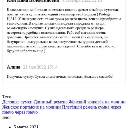
Ким Инна Валентиновна
4 декабря 2022 12:25
К сожалению, мой отзыв не сможет помочь дамам в выборе сумочки,
потому что я купила последний экземпляр этой модели ) Protege
Ц-312. У меня уже есть такая сумка рыжего цвета, теперь приобретена
темно-синяя. В случае появления модели в продаже от души
рекомендую к покупке. Сумка идеального среднего размера,
невероятно удобна в использовании. Работой магазина очень
довольна. Нравится ваш ассортимент. С моей точки зрения, он
безупречен - натуральная кожа, отсутствие вычурных деталей,
лаконичность и хорошее качество изделий. Спасибо вам за работу,
буду приобретать еще )
Алина
21 мая 2022 15:14
Получила сумку. Сумка симпатичная, стильная. Большое спасибо!!
Теги
Деловые сумки
Длинный ремень
Женский кошелёк на молнии
Женское портмоне на молнии
Плетёный ремень
сумка через
плечо
через плечо
Блог
5 марта 2021