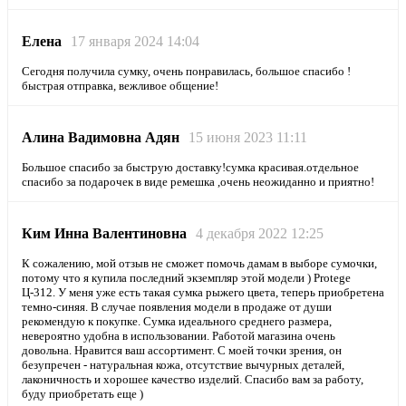
Елена
17 января 2024 14:04
Сегодня получила сумку, очень понравилась, большое спасибо !
быстрая отправка, вежливое общение!
Алина Вадимовна Адян
15 июня 2023 11:11
Большое спасибо за быструю доставку!сумка красивая.отдельное
спасибо за подарочек в виде ремешка ,очень неожиданно и приятно!
Ким Инна Валентиновна
4 декабря 2022 12:25
К сожалению, мой отзыв не сможет помочь дамам в выборе сумочки,
потому что я купила последний экземпляр этой модели ) Protege
Ц-312. У меня уже есть такая сумка рыжего цвета, теперь приобретена
темно-синяя. В случае появления модели в продаже от души
рекомендую к покупке. Сумка идеального среднего размера,
невероятно удобна в использовании. Работой магазина очень
довольна. Нравится ваш ассортимент. С моей точки зрения, он
безупречен - натуральная кожа, отсутствие вычурных деталей,
лаконичность и хорошее качество изделий. Спасибо вам за работу,
буду приобретать еще )