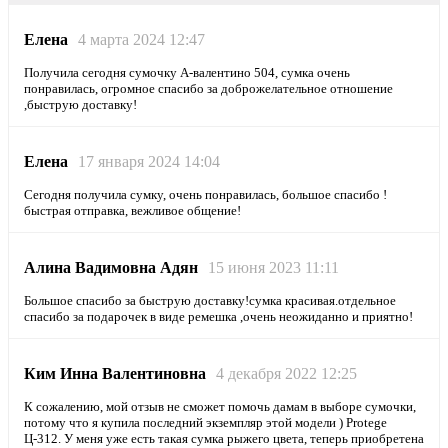
Елена
4 марта 2024 12:47
Получила сегодня сумочку А-валентино 504, сумка очень
понравилась, огромное спасибо за доброжелательное отношение
,быструю доставку!
Елена
17 января 2024 14:04
Сегодня получила сумку, очень понравилась, большое спасибо !
быстрая отправка, вежливое общение!
Алина Вадимовна Адян
15 июня 2023 11:11
Большое спасибо за быструю доставку!сумка красивая.отдельное
спасибо за подарочек в виде ремешка ,очень неожиданно и приятно!
Ким Инна Валентиновна
4 декабря 2022 12:25
К сожалению, мой отзыв не сможет помочь дамам в выборе сумочки,
потому что я купила последний экземпляр этой модели ) Protege
Ц-312. У меня уже есть такая сумка рыжего цвета, теперь приобретена