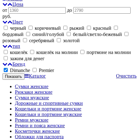
Цена
от
до
руб.
Цвет
черный
коричневый
рыжий
красный
бордовый
синий/голубой
белый/светло-бежевый
розовый
серебряный
золотой
тип
кошелёк
кошелёк на молнии
портмоне на молнии
зажим для денег
Бренд
Dimanche
Premier
Каталог
Очистить
Сумки женские
Рюкзаки женские
Сумки мужские
Дорожные и спортивные сумки
Кошельки и портмоне женские
Кошельки и портмоне мужские
Ремни мужские
Ремни и пояса женские
Косметички женские
Обложки для паспорта