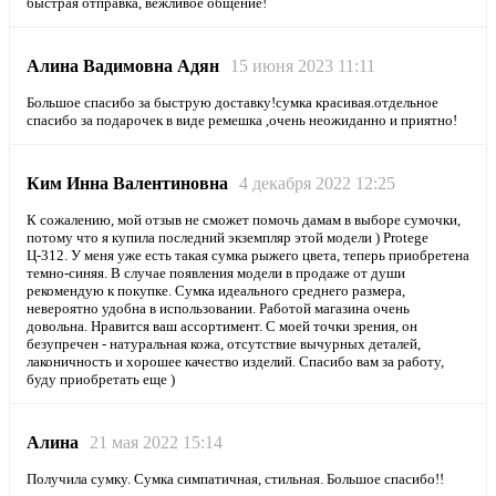
быстрая отправка, вежливое общение!
Алина Вадимовна Адян
15 июня 2023 11:11
Большое спасибо за быструю доставку!сумка красивая.отдельное
спасибо за подарочек в виде ремешка ,очень неожиданно и приятно!
Ким Инна Валентиновна
4 декабря 2022 12:25
К сожалению, мой отзыв не сможет помочь дамам в выборе сумочки,
потому что я купила последний экземпляр этой модели ) Protege
Ц-312. У меня уже есть такая сумка рыжего цвета, теперь приобретена
темно-синяя. В случае появления модели в продаже от души
рекомендую к покупке. Сумка идеального среднего размера,
невероятно удобна в использовании. Работой магазина очень
довольна. Нравится ваш ассортимент. С моей точки зрения, он
безупречен - натуральная кожа, отсутствие вычурных деталей,
лаконичность и хорошее качество изделий. Спасибо вам за работу,
буду приобретать еще )
Алина
21 мая 2022 15:14
Получила сумку. Сумка симпатичная, стильная. Большое спасибо!!