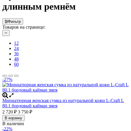
длинным ремнём
Фильтр
Товаров на странице:
12
24
36
48
60
-27%
Миниатюрная женская сумка из натуральной кожи L-Craft L
80.1 бордовый кайман змея
2 720
₽
3 750
₽
В корзину
В наличии
-22%