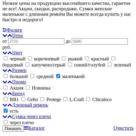
Низкие цены на продукцию высочайшего качества, гарантия
не все! Акции, скидки, распродажи. Сумки женские
маленькие с длинным ремнём
Вы можете всегда купить у нас
быстро и недорого!
Фильтр
Цена
от
до
руб.
Цвет
черный
коричневый
рыжий
красный
бордовый
капучино/серый
синий/голубой
зеленый
Размер
большой
средний
маленький
Промо
Акция
Новинка
Бренд
BB1
Gebo
Protege
L-Craft
Chicaloco
Длинный ремень
есть
Сумка через плечо
через плечо
Каталог
Очистить