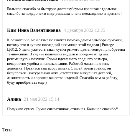
Большое спасибо за быструю доставку!сумка красивая.отдельное
спасибо за подарочек в виде ремешка ,очень неожиданно и приятно!
Ким Инна Валентиновна
4 декабря 2022 12:25
К сожалению, мой отзыв не сможет помочь дамам в выборе сумочки,
потому что я купила последний экземпляр этой модели ) Protege
Ц-312. У меня уже есть такая сумка рыжего цвета, теперь приобретена
темно-синяя. В случае появления модели в продаже от души
рекомендую к покупке. Сумка идеального среднего размера,
невероятно удобна в использовании. Работой магазина очень
довольна. Нравится ваш ассортимент. С моей точки зрения, он
безупречен - натуральная кожа, отсутствие вычурных деталей,
лаконичность и хорошее качество изделий. Спасибо вам за работу,
буду приобретать еще )
Алина
21 мая 2022 15:14
Получила сумку. Сумка симпатичная, стильная. Большое спасибо!!
Теги